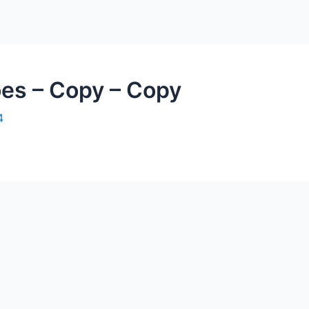
ões – Copy – Copy
4