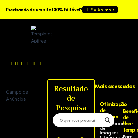
Saiba mais
Precisando de um site 100% Editável?
Mais acessados
Resultado
Campo de
de
Anúncios
Otimização
Pesquisa
de
Benefí
Imagem
de
Otimizador
Usar
de
Templ
Imagens
Para
Otimizador