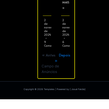
MAIS
»
2
2
de
de
novembro
novembro
de
de
2024
2024
9
6
Comentários
Comentários
« Antes
Depois
»
Campo de
Anúncios
Copyright © 2026 Templates | Powered by [ Josué Falcão]