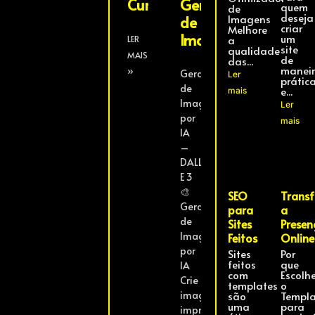
Cursos
Gerador
quem
de
deseja
Imagens
de
criar
Melhore
Imagens
um
a
LER
site
qualidade
MAIS
de
das...
manei
»
Gerador
Ler
prátic
de
e...
mais
Imagens
Ler
por
mais
IA
–
DALL-
E 3
🎨
SEO
Trans
Gerador
para
a
de
Sites
Presen
Imagens
Feitos
Online
por
Sites
Por
feitos
que
IA
com
Escolhe
Crie
templates
o
imagens
são
Templa
uma
para
impressionantes