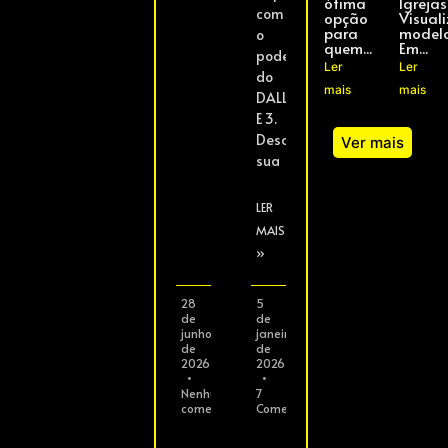
ótima
Igrejas
com
opção
Visuali
para
model
o
quem...
Em...
poder
Ler
Ler
do
mais
mais
DALL-
E 3.
Descreva
Ver mais
sua
LER
MAIS
»
28
5
de
de
junho
janeiro
de
de
2026
2026
Nenhum
7
comentário
Comentários