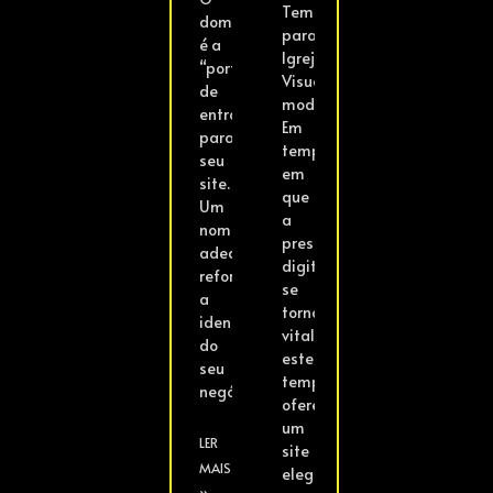
Template
domínio
para
é a
Igrejas?
“porta
Visualizar
de
modelo
entrada”
Em
para
tempos
seu
em
site.
que
Um
a
nome
presença
adequado
digital
reforça
se
a
tornou
identidade
vital,
do
este
seu
template
negócio,
oferece
um
LER
site
MAIS
elegante