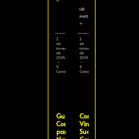
»
LER
MAIS
»
2
2
de
de
novembro
novembro
de
de
2024
2024
9
9
Comentários
Comentários
Guia
Como
Completo
Vincular
para
Sua