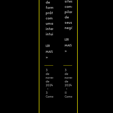
sites
de
como
forma
pilares
prática,
de
com
seus
uma
negócios.
interface
intuitiva
LER
MAIS
LER
»
MAIS
»
3
3
de
de
novembro
novembro
de
de
2024
2024
3
11
Comentários
Comentários